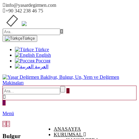
info@yasardegirmen.com
+90 342 238 46 75
Türkçe
Türkçe
English
Россия
العربية
Menü
ANASAYFA
KURUMSAL
Bulgur