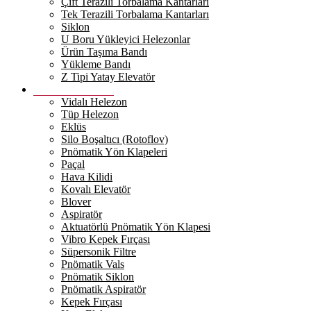
Çift Terazili Torbalama Kantarları
Tek Terazili Torbalama Kantarları
Siklon
U Boru Yükleyici Helezonlar
Ürün Taşıma Bandı
Yükleme Bandı
Z Tipi Yatay Elevatör
Bulgur Makinaları
Vidalı Helezon
Tüp Helezon
Eklüs
Silo Boşaltıcı (Rotoflov)
Pnömatik Yön Klapeleri
Paçal
Hava Kilidi
Kovalı Elevatör
Blover
Aspiratör
Aktuatörlü Pnömatik Yön Klapesi
Vibro Kepek Fırçası
Süpersonik Filtre
Pnömatik Vals
Pnömatik Siklon
Pnömatik Aspiratör
Kepek Fırçası