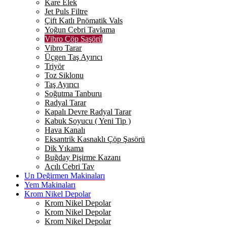
Kare Elek
Jet Puls Filtre
Çift Katlı Pnömatik Vals
Yoğun Cebri Tavlama
Vibro Çöp Saşörü
Vibro Tarar
Üçgen Taş Ayırıcı
Triyör
Toz Siklonu
Taş Ayırıcı
Soğutma Tanburu
Radyal Tarar
Kapalı Devre Radyal Tarar
Kabuk Soyucu ( Yeni Tip )
Hava Kanalı
Eksantrik Kasnaklı Çöp Şasörü
Dik Yıkama
Buğday Pişirme Kazanı
Açılı Cebri Tav
Un Değirmen Makinaları
Yem Makinaları
Krom Nikel Depolar
Krom Nikel Depolar
Krom Nikel Depolar
Krom Nikel Depolar