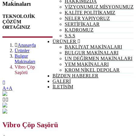
HAKKIMIZDA
Makinaları
VİZYONUMUZ MİSYONUMUZ
KALİTE POLİTİKAMIZ
TEKNOLOJİK
NELER YAPIYORUZ
ÇÖZÜM
SERTİFİKALAR
ORTAĞINIZ
KADROMUZ
S.S.S
ÜRÜNLER
Anasayfa
BAKLİYAT MAKİNALARI
Ürünler
BULGUR MAKİNALARI
Bulgur
UN DEĞİRMEN MAKİNALARI
Makinaları
YEM MAKİNALARI
Vibro Çöp
KROM NİKEL DEPOLAR
Saşörü
BİZDEN HABERLER
GALERİ
İLETİŞİM
A+
A
Vibro Çöp Saşörü